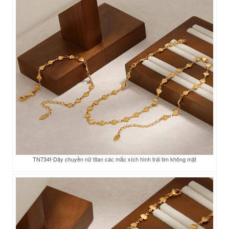
TN734f-Dây chuyền nữ titan các mắc xích hình trái tim không mặt