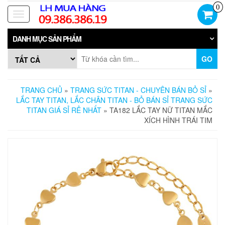
Skip
0
to
Toggle
the
navigation
content
DANH MỤC SẢN PHẨM
GO
TRANG CHỦ
»
TRANG SỨC TITAN - CHUYÊN BÁN BỎ SỈ
»
LẮC TAY TITAN, LẮC CHÂN TITAN - BỎ BÁN SỈ TRANG SỨC
TITAN GIÁ SỈ RẺ NHẤT
» TA182 LẮC TAY NỮ TITAN MẮC
XÍCH HÌNH TRÁI TIM