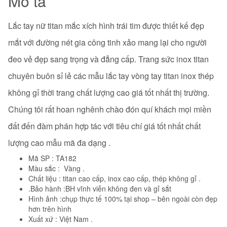
Mô tả
Lắc tay nữ titan mắc xích hình trái tim
được thiết kế đẹp
mắt với đường nét gia công tinh xảo mang lại cho người
đeo vẻ đẹp sang trọng và đẳng cấp. Trang sức inox titan
chuyên buôn sỉ lẻ các mẫu lắc tay vòng tay titan inox thép
không gỉ thời trang
chất lượng cao giá tốt nhất thị trường.
Chúng tôi rất hoan nghênh chào đón quí khách mọi miền
đất đến đàm phán hợp tác với tiêu chí giá tốt nhất chất
lượng cao mẫu mã đa dạng .
Mã SP : TA182
Màu sắc : Vàng .
Chất liệu : titan cao cấp, inox cao cấp, thép không gỉ .
.Bảo hành :BH vĩnh viễn không đen và gỉ sắt
Hình ảnh :chụp thực tế 100% tại shop – bên ngoài còn đẹp
hơn trên hình
Xuất xứ : Việt Nam .