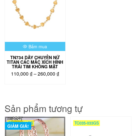
Bấm mua
TN734 DÂY CHUYỀN NỮ
TITAN CÁC MẮC XÍCH HÌNH
TRÁI TIM KHÔNG MẶT
Khoảng
110,000
₫
–
260,000
₫
giá:
Sản
từ
phẩm
110,000 ₫
này
đến
có
Sản phẩm tương tự
260,000 ₫
nhiều
biến
thể.
TC008-020GS
TC035-033GS
Các
GIẢM GIÁ!
tùy