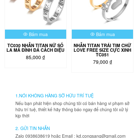
chọn
có
thể
được
chọn
Bấm mua
Bấm mua
trên
trang
TC030 NHẪN TITAN NỮ SỐ
NHẪN TITAN TRÁI TIM CHỮ
sản
LA MÃ ĐÍNH ĐÁ CÁCH ĐIỆU
LOVE FREE SIZE CỰC XINH
phẩm
TC051
85,000
₫
79,000
₫
Sản
Sản
phẩm
phẩm
này
này
có
có
nhiều
nhiều
1.NÓI KHÔNG HÀNG SỠ HỮU TRÍ TUỆ
biến
biến
thể.
Nếu bạn phát hiện shop chúng tôi có bán hàng vi phạm sở
thể.
Các
hữu trí tuệ, thiết kế hãy thông báo ngay để chúng tôi xử lý
Các
tùy
kịp thời
tùy
chọn
chọn
có
2. GỬI TIN NHẮN
có
thể
Zalo 0938638619 hoặc Email : kd.congsang@gmail.com