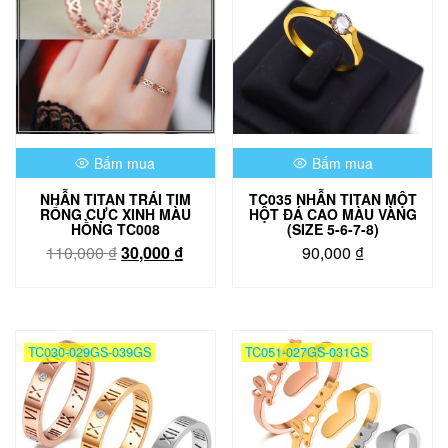
chọn
có
thể
được
chọn
trên
trang
sản
phẩm
Bấm mua
Bấm mua
NHẪN TITAN TRÁI TIM
TC035 NHẪN TITAN MỘT
RỔNG CỰC XINH MÀU
HỘT ĐÁ CAO MÀU VÀNG
HỒNG TC008
(SIZE 5-6-7-8)
Giá
Giá
110,000
₫
30,000
₫
90,000
₫
gốc
hiện
Sản
là:
tại
phẩm
110,000 ₫.
là:
này
30,000 ₫.
có
TC030-029GS-039GS
TC051-027GS-031GS
nhiều
biến
thể.
Các
tùy