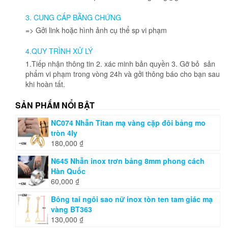
thể
được
được
chọn
3. CUNG CẤP BẰNG CHỨNG
chọn
trên
=> Gởi link hoặc hình ảnh cụ thể sp vi phạm
trên
trang
trang
sản
4.QUY TRÌNH XỬ LÝ
sản
phẩm
phẩm
1.Tiếp nhận thông tin 2. xác minh bản quyền 3. Gỡ bỏ sản
phẩm vi phạm trong vòng 24h và gởi thông báo cho bạn sau
khi hoàn tất.
SẢN PHẨM NỔI BẬT
NC074 Nhẫn Titan mạ vàng cặp đôi bảng mo
tròn 4ly
180,000
₫
N645 Nhẫn inox trơn bảng 8mm phong cách
Hàn Quốc
60,000
₫
Bông tai ngôi sao nữ inox tòn ten tam giác mạ
vàng BT363
130,000
₫