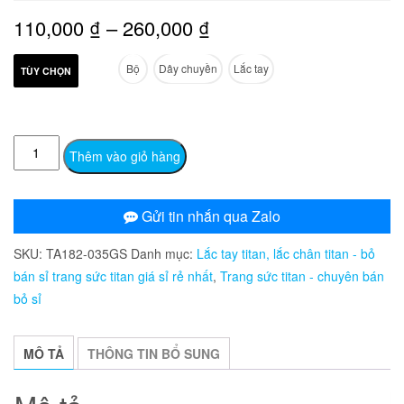
Khoảng
110,000
₫
–
260,000
₫
giá:
Bộ
Dây chuyền
Lắc tay
TÙY CHỌN
từ
110,000 ₫
TA182
Thêm vào giỏ hàng
đến
Lắc
tay
260,000 ₫
nữ
Gửi tin nhắn qua Zalo
titan
SKU:
TA182-035GS
Danh mục:
Lắc tay titan, lắc chân titan - bỏ
mắc
bán sỉ trang sức titan giá sỉ rẻ nhất
,
Trang sức titan - chuyên bán
xích
bỏ sỉ
hình
trái
tim
MÔ TẢ
THÔNG TIN BỔ SUNG
số
lượng