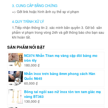
được
3. CUNG CẤP BẰNG CHỨNG
chọn
=> Gởi link hoặc hình ảnh cụ thể sp vi phạm
trên
trang
4.QUY TRÌNH XỬ LÝ
sản
phẩm
1.Tiếp nhận thông tin 2. xác minh bản quyền 3. Gỡ bỏ sản
phẩm vi phạm trong vòng 24h và gởi thông báo cho bạn sau
khi hoàn tất.
SẢN PHẨM NỔI BẬT
NC074 Nhẫn Titan mạ vàng cặp đôi bảng mo
tròn 4ly
180,000
₫
Nhẫn inox trơn bảng 8mm phong cách Hàn
Quốc N645
60,000
₫
Bông tai ngôi sao nữ inox tòn ten tam giác mạ
vàng BT363
130,000
₫