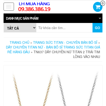
Skip
0
to
Toggle
the
navigation
content
DANH MỤC SẢN PHẨM
GO
TRANG CHỦ
»
TRANG SỨC TITAN - CHUYÊN BÁN BỎ SỈ
»
DÂY CHUYỀN TITAN NỮ - BÁN BỎ SỈ TRANG SỨC TITAN GIÁ
RẺ HÀNG ĐẦU
» TN637 DÂY CHUYỀN NỮ TITAN 2 TRÁI TIM
LỒNG VÀO NHAU