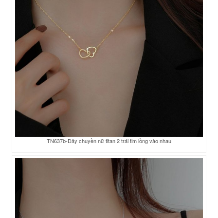
TN637b-Dây chuyền nữ titan 2 trái tim lồng vào nhau