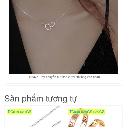
TN637c-Dây chuyền nữ titan 2 trái tim lồng vào nhau
Sản phẩm tương tự
DC019-021GS
TC030-029GS-039GS