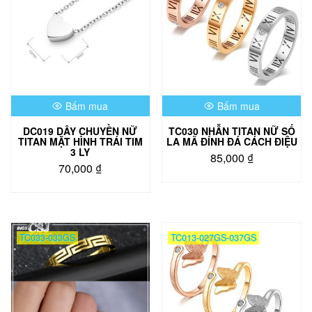
Bấm mua
Bấm mua
DC019 DÂY CHUYỀN NỮ
TC030 NHẪN TITAN NỮ SỐ
TITAN MẶT HÌNH TRÁI TIM
LA MÃ ĐÍNH ĐÁ CÁCH ĐIỆU
3 LY
85,000
₫
70,000
₫
Sản
phẩm
này
có
nhiều
TC033-033GS
TC013-027GS-037GS
biến
thể.
Các
tùy
chọn