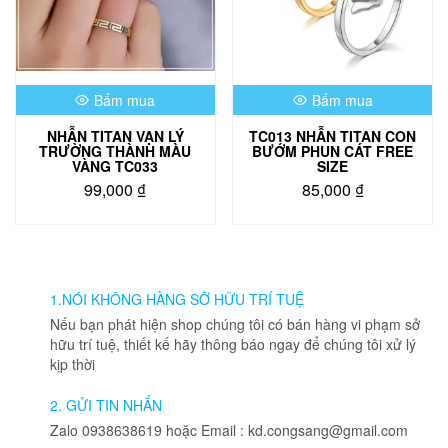
có
thể
được
chọn
trên
Bấm mua
Bấm mua
trang
sản
NHẪN TITAN VẠN LÝ
TC013 NHẪN TITAN CON
phẩm
TRƯỜNG THÀNH MÀU
BƯỚM PHUN CÁT FREE
VÀNG TC033
SIZE
99,000
₫
85,000
₫
Sản
phẩm
này
có
nhiều
1.NÓI KHÔNG HÀNG SỠ HỮU TRÍ TUỆ
biến
Nếu bạn phát hiện shop chúng tôi có bán hàng vi phạm sở
thể.
hữu trí tuệ, thiết kế hãy thông báo ngay để chúng tôi xử lý
Các
kịp thời
tùy
chọn
2. GỬI TIN NHẮN
có
Zalo 0938638619 hoặc Email : kd.congsang@gmail.com
thể