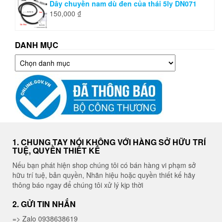
Dây chuyền nam dù đen của thái 5ly DN071
150,000
₫
DANH MỤC
Danh
mục
1. CHUNG TAY NÓI KHÔNG VỚI HÀNG SỞ HỮU TRÍ
TUỆ, QUYỀN THIẾT KẾ
Nếu bạn phát hiện shop chúng tôi có bán hàng vi phạm sở
hữu trí tuệ, bản quyền, Nhãn hiệu hoặc quyền thiết kế hãy
thông báo ngay để chúng tôi xử lý kịp thời
2. GỬI TIN NHẮN
=> Zalo 0938638619