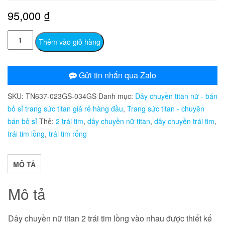
95,000
₫
TN637
Thêm vào giỏ hàng
Dây
chuyền
nữ
Gửi tin nhắn qua Zalo
titan
SKU:
TN637-023GS-034GS
Danh mục:
Dây chuyền titan nữ - bán
2
bỏ sỉ trang sức titan giá rẻ hàng đầu
,
Trang sức titan - chuyên
trái
bán bỏ sỉ
Thẻ:
2 trái tim
,
dây chuyền nữ titan
,
dây chuyền trái tim
,
tim
trái tim lồng
,
trái tim rổng
lồng
vào
nhau
MÔ TẢ
số
lượng
Mô tả
Dây chuyền nữ titan 2 trái tim lồng vào nhau
được thiết kế