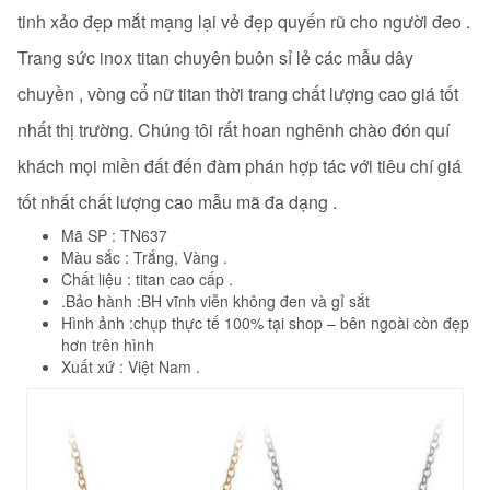
tinh xảo đẹp mắt mạng lại vẻ đẹp quyến rũ cho người đeo .
Trang sức inox titan chuyên buôn sỉ lẻ các mẫu dây
chuyền , vòng cổ nữ titan thời trang
chất lượng cao giá tốt
nhất thị trường. Chúng tôi rất hoan nghênh chào đón quí
khách mọi miền đất đến đàm phán hợp tác với tiêu chí giá
tốt nhất chất lượng cao mẫu mã đa dạng .
Mã SP : TN637
Màu sắc : Trắng, Vàng .
Chất liệu : titan cao cấp .
.Bảo hành :BH vĩnh viễn không đen và gỉ sắt
Hình ảnh :chụp thực tế 100% tại shop – bên ngoài còn đẹp
hơn trên hình
Xuất xứ : Việt Nam .