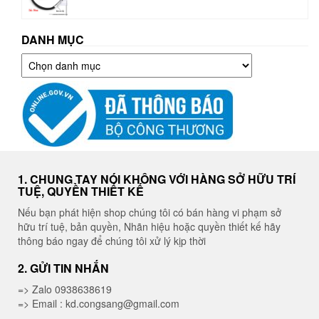
DANH MỤC
Danh
mục
1. CHUNG TAY NÓI KHÔNG VỚI HÀNG SỞ HỮU TRÍ
TUỆ, QUYỀN THIẾT KẾ
Nếu bạn phát hiện shop chúng tôi có bán hàng vi phạm sở
hữu trí tuệ, bản quyền, Nhãn hiệu hoặc quyền thiết kế hãy
thông báo ngay để chúng tôi xử lý kịp thời
2. GỬI TIN NHẮN
=> Zalo 0938638619
=> Email : kd.congsang@gmail.com