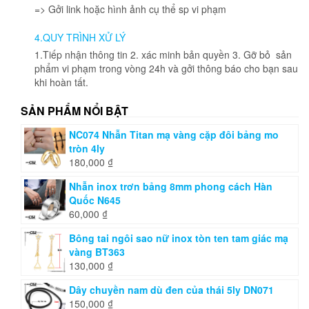
=> Gởi link hoặc hình ảnh cụ thể sp vi phạm
4.QUY TRÌNH XỬ LÝ
1.Tiếp nhận thông tin 2. xác minh bản quyền 3. Gỡ bỏ sản
phẩm vi phạm trong vòng 24h và gởi thông báo cho bạn sau
khi hoàn tất.
SẢN PHẨM NỔI BẬT
NC074 Nhẫn Titan mạ vàng cặp đôi bảng mo
tròn 4ly
180,000
₫
Nhẫn inox trơn bảng 8mm phong cách Hàn
Quốc N645
60,000
₫
Bông tai ngôi sao nữ inox tòn ten tam giác mạ
vàng BT363
130,000
₫
Dây chuyền nam dù đen của thái 5ly DN071
150,000
₫