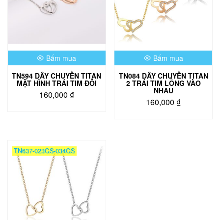
Bấm mua
Bấm mua
TN594 DÂY CHUYỀN TITAN
TN084 DÂY CHUYỀN TITAN
MẶT HÌNH TRÁI TIM ĐÔI
2 TRÁI TIM LỒNG VÀO
NHAU
160,000
₫
160,000
₫
Sản
Sản
phẩm
phẩm
này
này
có
có
nhiều
TN637-023GS-034GS
nhiều
biến
biến
thể.
thể.
Các
Các
tùy
tùy
chọn
chọn
có
có
thể