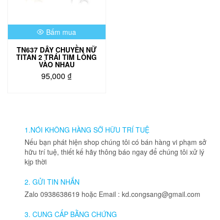
thể
được
được
chọn
chọn
trên
Bấm mua
trên
trang
trang
sản
TN637 DÂY CHUYỀN NỮ
sản
phẩm
TITAN 2 TRÁI TIM LỒNG
phẩm
VÀO NHAU
95,000
₫
1.NÓI KHÔNG HÀNG SỠ HỮU TRÍ TUỆ
Nếu bạn phát hiện shop chúng tôi có bán hàng vi phạm sở
hữu trí tuệ, thiết kế hãy thông báo ngay để chúng tôi xử lý
kịp thời
2. GỬI TIN NHẮN
Zalo 0938638619 hoặc Email : kd.congsang@gmail.com
3. CUNG CẤP BẰNG CHỨNG