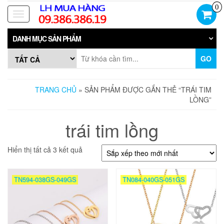
Skip
0
to
Toggle
the
navigation
content
DANH MỤC SẢN PHẨM
GO
TRANG CHỦ
» SẢN PHẨM ĐƯỢC GẮN THẺ “TRÁI TIM
LỒNG”
trái tim lồng
Đã
Hiển thị tất cả 3 kết quả
sắp
xếp
theo
TN594-038GS-049GS
TN084-040GS-051GS
mới
nhất