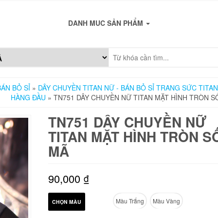
DANH MUC SẢN PHẨM
ÁN BỎ SỈ
»
DÂY CHUYỀN TITAN NỮ - BÁN BỎ SỈ TRANG SỨC TITAN
HÀNG ĐẦU
» TN751 DÂY CHUYỀN NỮ TITAN MẶT HÌNH TRÒN S
TN751 DÂY CHUYỀN NỮ
TITAN MẶT HÌNH TRÒN S
MÃ
90,000
₫
Màu Trắng
Màu Vàng
CHỌN MÀU