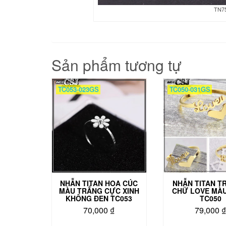
TN75
Sản phẩm tương tự
TC053-023GS
TC050-031GS
NHẪN TITAN HOA CÚC
NHẪN TITAN TR
MÀU TRẮNG CỰC XINH
CHỮ LOVE MÀ
KHÔNG ĐEN TC053
TC050
70,000
₫
79,000
Sản