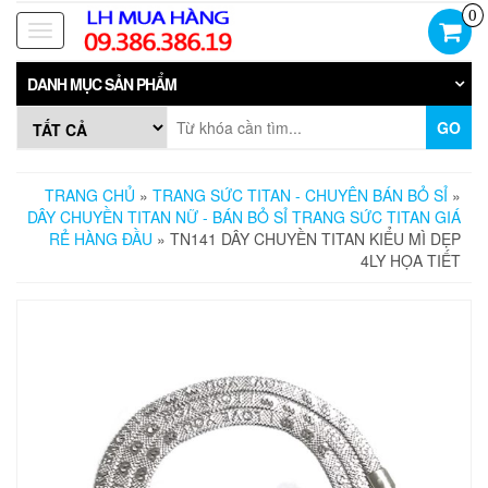
Skip
0
to
Toggle
the
navigation
content
DANH MỤC SẢN PHẨM
GO
TRANG CHỦ
»
TRANG SỨC TITAN - CHUYÊN BÁN BỎ SỈ
»
DÂY CHUYỀN TITAN NỮ - BÁN BỎ SỈ TRANG SỨC TITAN GIÁ
RẺ HÀNG ĐẦU
» TN141 DÂY CHUYỀN TITAN KIỂU MÌ DẸP
4LY HỌA TIẾT