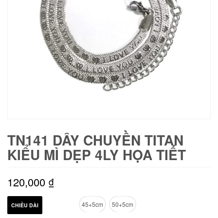
TN141 DÂY CHUYỀN TITAN
KIỂU MÌ DẸP 4LY HỌA TIẾT
120,000
₫
45+5cm
50+5cm
CHIỀU DÀI