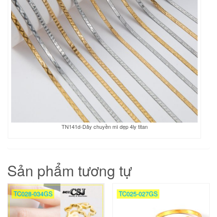
TN141d-Dây chuyền mì dẹp 4ly titan
Sản phẩm tương tự
TC028-034GS
TC025-027GS