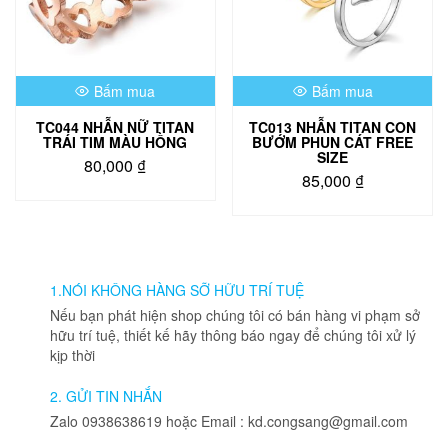
Bấm mua
Bấm mua
TC044 NHẪN NỮ TITAN
TC013 NHẪN TITAN CON
TRÁI TIM MÀU HỒNG
BƯỚM PHUN CÁT FREE
SIZE
80,000
₫
85,000
₫
Sản
Sản
phẩm
phẩm
này
này
có
có
nhiều
nhiều
1.NÓI KHÔNG HÀNG SỠ HỮU TRÍ TUỆ
biến
biến
thể.
Nếu bạn phát hiện shop chúng tôi có bán hàng vi phạm sở
thể.
Các
hữu trí tuệ, thiết kế hãy thông báo ngay để chúng tôi xử lý
Các
tùy
kịp thời
tùy
chọn
chọn
có
2. GỬI TIN NHẮN
có
thể
Zalo 0938638619 hoặc Email : kd.congsang@gmail.com
thể
được