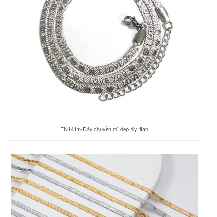
TN141m-Dây chuyền mì dẹp 4ly titan