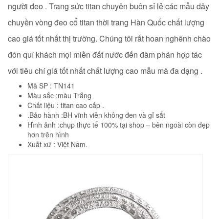
người đeo . Trang sức titan chuyên buôn sỉ lẻ các mẫu dây
chuyền vòng đeo cổ titan
thời trang Hàn Quốc chất lượng
cao giá tốt nhất thị trường. Chúng tôi rất hoan nghênh chào
đón quí khách mọi miền đất nước đến đàm phán hợp tác
với tiêu chí giá tốt nhất chất lượng cao mẫu mã đa dạng .
Mã SP : TN141
Màu sắc :màu Trắng
Chất liệu : titan cao cấp .
.Bảo hành :BH vĩnh viễn không đen và gỉ sắt
Hình ảnh :chụp thực tế 100% tại shop – bên ngoài còn đẹp
hơn trên hình
Xuất xứ : Việt Nam.