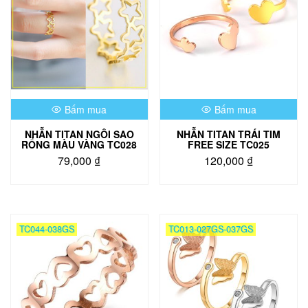
Bấm mua
Bấm mua
NHẪN TITAN NGÔI SAO
NHẪN TITAN TRÁI TIM
RỔNG MÀU VÀNG TC028
FREE SIZE TC025
79,000
₫
120,000
₫
TC044-038GS
TC013-027GS-037GS