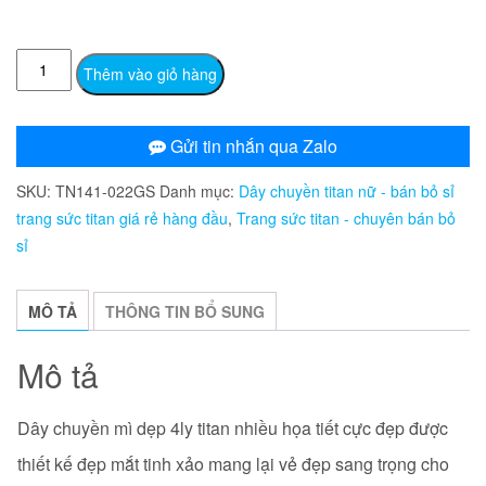
TN141
Thêm vào giỏ hàng
Dây
chuyền
titan
Gửi tin nhắn qua Zalo
kiểu
SKU:
TN141-022GS
Danh mục:
Dây chuyền titan nữ - bán bỏ sỉ
mì
trang sức titan giá rẻ hàng đầu
,
Trang sức titan - chuyên bán bỏ
dẹp
sỉ
4ly
họa
tiết
MÔ TẢ
THÔNG TIN BỔ SUNG
số
lượng
Mô tả
Dây chuyền mì dẹp 4ly titan nhiều họa tiết cực đẹp được
thiết kế đẹp mắt tinh xảo mang lại vẻ đẹp sang trọng cho