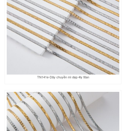
TN141e-Dây chuyền mì dẹp 4ly titan