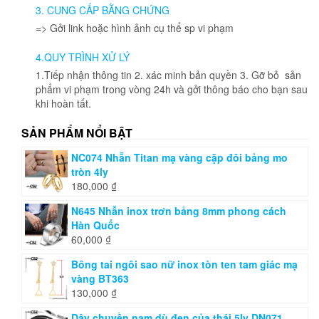
được
chọn
3. CUNG CẤP BẰNG CHỨNG
chọn
trên
=> Gởi link hoặc hình ảnh cụ thể sp vi phạm
trên
trang
trang
sản
4.QUY TRÌNH XỬ LÝ
sản
phẩm
phẩm
1.Tiếp nhận thông tin 2. xác minh bản quyền 3. Gỡ bỏ sản
phẩm vi phạm trong vòng 24h và gởi thông báo cho bạn sau
khi hoàn tất.
SẢN PHẨM NỔI BẬT
NC074 Nhẫn Titan mạ vàng cặp đôi bảng mo
tròn 4ly
180,000
₫
N645 Nhẫn inox trơn bảng 8mm phong cách
Hàn Quốc
60,000
₫
Bông tai ngôi sao nữ inox tòn ten tam giác mạ
vàng BT363
130,000
₫
Dây chuyền nam dù đen của thái 5ly DN071