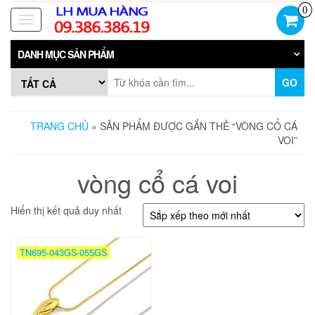
Skip
0
to
Toggle
the
navigation
content
DANH MỤC SẢN PHẨM
GO
TRANG CHỦ
» SẢN PHẨM ĐƯỢC GẮN THẺ “VÒNG CỔ CÁ
VOI”
vòng cổ cá voi
Hiển thị kết quả duy nhất
TN695-043GS-055GS