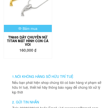
Bấm mua
TN695 DÂY CHUYỀN NỮ
TITAN MẶT HÌNH CON CÁ
VOI
160,000
₫
Sản
phẩm
này
có
nhiều
1.NÓI KHÔNG HÀNG SỠ HỮU TRÍ TUỆ
biến
Nếu bạn phát hiện shop chúng tôi có bán hàng vi phạm sở
thể.
hữu trí tuệ, thiết kế hãy thông báo ngay để chúng tôi xử lý
Các
kịp thời
tùy
chọn
2. GỬI TIN NHẮN
có
Zalo 0938638619 hoặc Email : kd.congsang@gmail.com