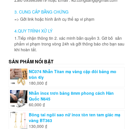
thể
được
3. CUNG CẤP BẰNG CHỨNG
chọn
=> Gởi link hoặc hình ảnh cụ thể sp vi phạm
trên
trang
4.QUY TRÌNH XỬ LÝ
sản
phẩm
1.Tiếp nhận thông tin 2. xác minh bản quyền 3. Gỡ bỏ sản
phẩm vi phạm trong vòng 24h và gởi thông báo cho bạn sau
khi hoàn tất.
SẢN PHẨM NỔI BẬT
NC074 Nhẫn Titan mạ vàng cặp đôi bảng mo
tròn 4ly
180,000
₫
Nhẫn inox trơn bảng 8mm phong cách Hàn
Quốc N645
60,000
₫
Bông tai ngôi sao nữ inox tòn ten tam giác mạ
vàng BT363
130,000
₫