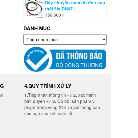
Dây chuyền nam dù đen của
thái 5ly DN071
150,000
₫
DANH MỤC
Danh
mục
NG
4.QUY TRÌNH XỬ LÝ
vi
1.
Tiếp nhận thông tin =>
2.
xác minh
bản quyền =>
3.
Gỡ bỏ sản phẩm vi
phạm trong vòng 24h và gởi thông báo
cho bạn sau khi hoàn tất.