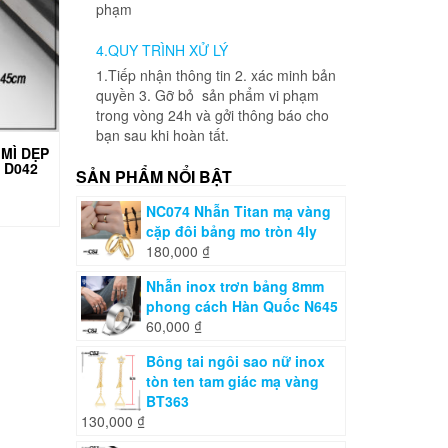
phạm
4.QUY TRÌNH XỬ LÝ
1.Tiếp nhận thông tin 2. xác minh bản
quyền 3. Gỡ bỏ sản phẩm vi phạm
trong vòng 24h và gởi thông báo cho
bạn sau khi hoàn tất.
MÌ DẸP
 D042
SẢN PHẨM NỔI BẬT
NC074 Nhẫn Titan mạ vàng
cặp đôi bảng mo tròn 4ly
180,000
₫
Nhẫn inox trơn bảng 8mm
phong cách Hàn Quốc N645
60,000
₫
Bông tai ngôi sao nữ inox
tòn ten tam giác mạ vàng
BT363
130,000
₫