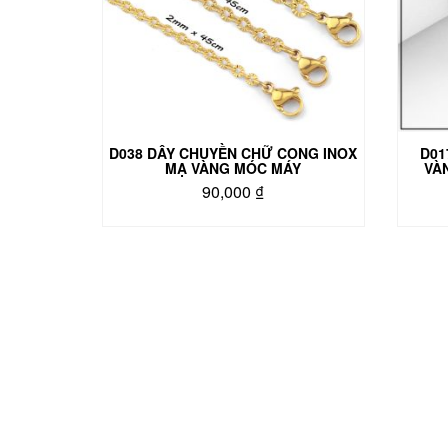
D038 DÂY CHUYỀN CHỮ CONG INOX
D01
MẠ VÀNG MÓC MÁY
VÀ
90,000
₫
Sản
phẩm
này
có
nhiều
biến
thể.
Các
tùy
chọn
có
thể