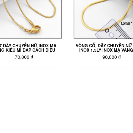
7 DÂY CHUYỀN NỮ INOX MẠ
VÒNG CỔ, DÂY CHUYỀN NỮ 
NG KIỂU MÌ DẠP CÁCH ĐIỆU
INOX 1.5LY INOX MẠ VÀNG
70,000
₫
90,000
₫