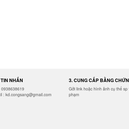
I TIN NHẮN
3. CUNG CẤP BẰNG CHỨ
o 0938638619
Gởi link hoặc hình ảnh cụ thể sp 
il : kd.congsang@gmail.com
phạm