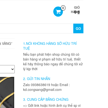
GIỎ
0
0 ₫
HÀNG
GO
Ạ VÀNG”
1.NÓI KHÔNG HÀNG SỠ HỮU TRÍ
TUỆ
Nếu bạn phát hiện shop chúng tôi có
bán hàng vi phạm sở hữu trí tuệ, thiết
kế hãy thông báo ngay để chúng tôi xử
lý kịp thời
2. GỬI TIN NHẮN
Zalo 0938638619 hoặc Email :
kd.congsang@gmail.com
3. CUNG CẤP BẰNG CHỨNG
=> Gởi link hoặc hình ảnh cụ thể sp vi