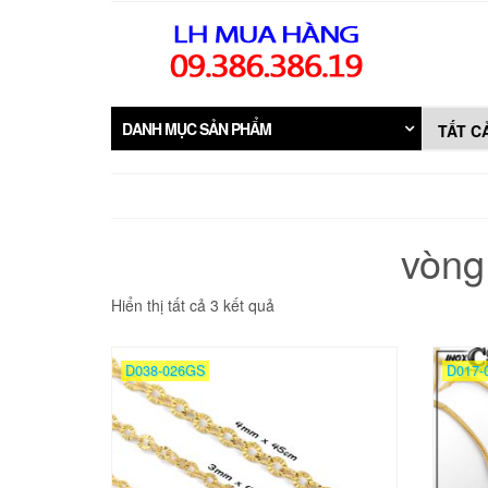
Skip
to
the
content
DANH MỤC SẢN PHẨM
vòng
Đã
Hiển thị tất cả 3 kết quả
sắp
xếp
theo
D038-026GS
D017-
mới
nhất