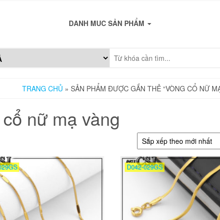
DANH MUC SẢN PHẨM
TRANG CHỦ
» SẢN PHẨM ĐƯỢC GẮN THẺ “VÒNG CỔ NỮ M
 cổ nữ mạ vàng
029GS
D042-029GS