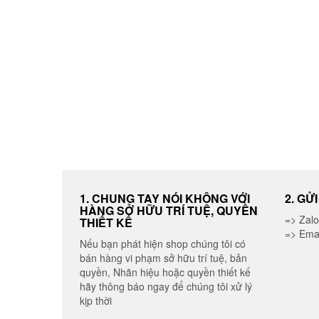
được
chọn
trên
trang
sản
phẩm
1. CHUNG TAY NÓI KHÔNG VỚI
2. GỬ
HÀNG SỞ HỮU TRÍ TUỆ, QUYỀN
=> Zal
THIẾT KẾ
=> Ema
Nếu bạn phát hiện shop chúng tôi có
bán hàng vi phạm sở hữu trí tuệ, bản
quyền, Nhãn hiệu hoặc quyền thiết kế
hãy thông báo ngay để chúng tôi xử lý
kịp thời