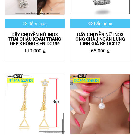
Bấm mua
Bấm mua
DÂY CHUYỀN NỮ INOX
DÂY CHUYỀN NỮ INOX
TRÁI CHÂU XOÀN TRẮNG
ỐNG CHÂU NGẮN LUNG
ĐẸP KHÔNG ĐEN DC199
LINH GIÁ RẺ DC017
110,000
₫
65,000
₫
BT363-032GS
DC200-029GS