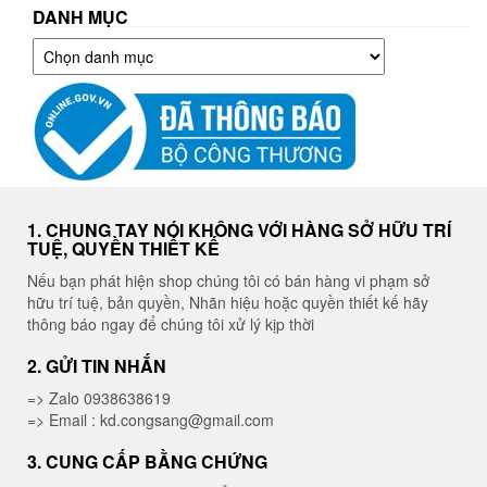
DANH MỤC
Danh
mục
1. CHUNG TAY NÓI KHÔNG VỚI HÀNG SỞ HỮU TRÍ
TUỆ, QUYỀN THIẾT KẾ
Nếu bạn phát hiện shop chúng tôi có bán hàng vi phạm sở
hữu trí tuệ, bản quyền, Nhãn hiệu hoặc quyền thiết kế hãy
thông báo ngay để chúng tôi xử lý kịp thời
2. GỬI TIN NHẮN
=> Zalo 0938638619
=> Email : kd.congsang@gmail.com
3. CUNG CẤP BẰNG CHỨNG