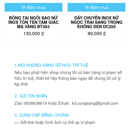
Bấm mua
Bấm mua
BÔNG TAI NGÔI SAO NỮ
DÂY CHUYỀN INOX NỮ
INOX TÒN TEN TAM GIÁC
NGỌC TRAI SANG TRỌNG
MẠ VÀNG BT363
KHÔNG ĐEN DC200
130,000
₫
89,000
₫
1.NÓI KHÔNG HÀNG SỠ HỮU TRÍ TUỆ
Nếu bạn phát hiện shop chúng tôi có bán hàng vi phạm sở
hữu trí tuệ, thiết kế hãy thông báo ngay để chúng tôi xử lý
kịp thời
2. GỬI TIN NHẮN
Zalo 0938638619 hoặc Email : kd.congsang@gmail.com
3. CUNG CẤP BẰNG CHỨNG
=> Gởi link hoặc hình ảnh cụ thể sp vi phạm