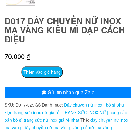
D017 DÂY CHUYỀN NỮ INOX
MẠ VÀNG KIỂU MÌ DẠP CÁCH
ĐIỆU
70,000
₫
D017
Thêm vào giỏ hàng
Dây
chuyền
nữ
Gửi tin nhắn qua Zalo
inox
SKU:
D017-029GS
Danh mục:
Dây chuyền nữ inox | bỏ sỉ phụ
mạ
kiện trang sức inox nữ giá rẻ
,
TRANG SỨC INOX NỮ | cung cấp
vàng
bán bỏ sỉ trang sức nữ inox giá rẻ nhất
Thẻ:
dây chuyền nữ inox
kiểu
mạ vàng
,
dây chuyền nữ mạ vàng
,
vòng cổ nữ mạ vàng
mì