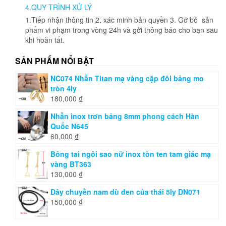
4.QUY TRÌNH XỬ LÝ
1.Tiếp nhận thông tin 2. xác minh bản quyền 3. Gỡ bỏ sản
phẩm vi phạm trong vòng 24h và gởi thông báo cho bạn sau
khi hoàn tất.
SẢN PHẨM NỔI BẬT
NC074 Nhẫn Titan mạ vàng cặp đôi bảng mo
tròn 4ly
180,000
₫
Nhẫn inox trơn bảng 8mm phong cách Hàn
Quốc N645
60,000
₫
Bông tai ngôi sao nữ inox tòn ten tam giác mạ
vàng BT363
130,000
₫
Dây chuyền nam dù đen của thái 5ly DN071
150,000
₫