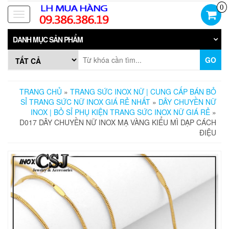
Skip
0
to
Toggle
the
navigation
content
DANH MỤC SẢN PHẨM
GO
TRANG CHỦ
»
TRANG SỨC INOX NỮ | CUNG CẤP BÁN BỎ
SỈ TRANG SỨC NỮ INOX GIÁ RẺ NHẤT
»
DÂY CHUYỀN NỮ
INOX | BỎ SỈ PHỤ KIỆN TRANG SỨC INOX NỮ GIÁ RẺ
»
D017 DÂY CHUYỀN NỮ INOX MẠ VÀNG KIỂU MÌ DẠP CÁCH
ĐIỆU