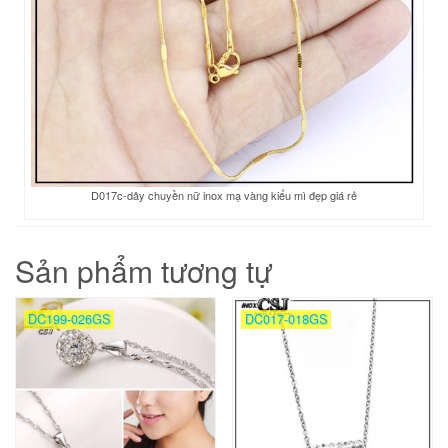
D017c-dây chuyền nữ inox mạ vàng kiểu mì đẹp giá rẻ
Sản phẩm tương tự
DC199-026GS
DC017-018GS