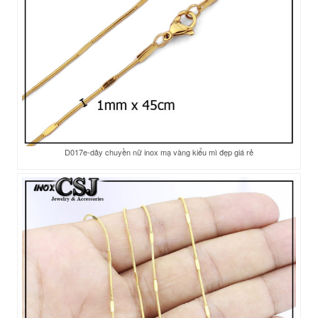
D017e-dây chuyền nữ inox mạ vàng kiểu mì đẹp giá rẻ