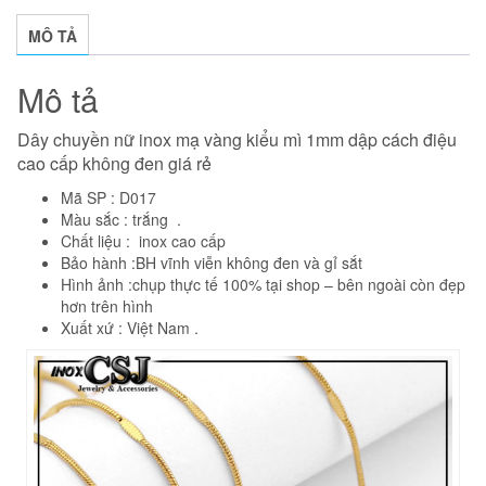
dạp
cách
MÔ TẢ
điệu
số
Mô tả
lượng
Dây chuyền nữ inox mạ vàng kiểu mì 1mm dập cách điệu
cao cấp không đen giá rẻ
Mã SP : D017
Màu sắc : trắng .
Chất liệu : inox cao cấp
Bảo hành :BH vĩnh viễn không đen và gỉ sắt
Hình ảnh :chụp thực tế 100% tại shop – bên ngoài còn đẹp
hơn trên hình
Xuất xứ : Việt Nam .