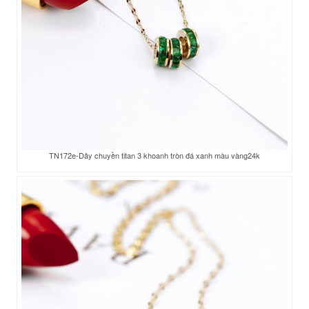
TN172e-Dây chuyền titan 3 khoanh tròn đá xanh màu vàng24k