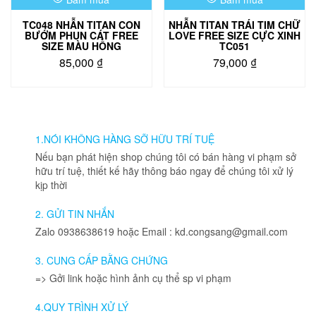
trên
trang
trang
sản
TC048 NHẪN TITAN CON
NHẪN TITAN TRÁI TIM CHỮ
sản
phẩm
BƯỚM PHUN CÁT FREE
LOVE FREE SIZE CỰC XINH
phẩm
SIZE MÀU HỒNG
TC051
85,000
₫
79,000
₫
Sản
phẩm
này
có
nhiều
1.NÓI KHÔNG HÀNG SỠ HỮU TRÍ TUỆ
biến
Nếu bạn phát hiện shop chúng tôi có bán hàng vi phạm sở
thể.
hữu trí tuệ, thiết kế hãy thông báo ngay để chúng tôi xử lý
Các
kịp thời
tùy
chọn
2. GỬI TIN NHẮN
có
Zalo 0938638619 hoặc Email : kd.congsang@gmail.com
thể
được
3. CUNG CẤP BẰNG CHỨNG
chọn
=> Gởi link hoặc hình ảnh cụ thể sp vi phạm
trên
trang
4.QUY TRÌNH XỬ LÝ
sản