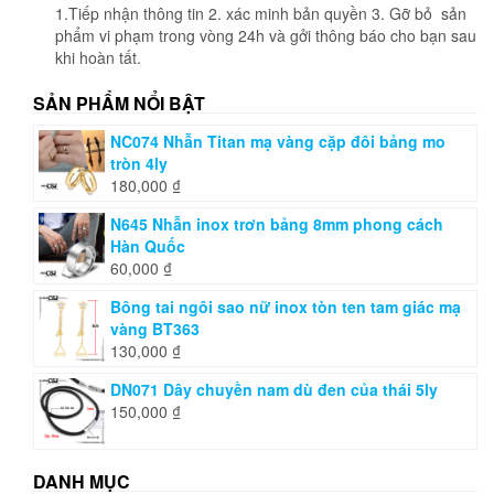
phẩm
1.Tiếp nhận thông tin 2. xác minh bản quyền 3. Gỡ bỏ sản
phẩm vi phạm trong vòng 24h và gởi thông báo cho bạn sau
khi hoàn tất.
SẢN PHẨM NỔI BẬT
NC074 Nhẫn Titan mạ vàng cặp đôi bảng mo
tròn 4ly
180,000
₫
N645 Nhẫn inox trơn bảng 8mm phong cách
Hàn Quốc
60,000
₫
Bông tai ngôi sao nữ inox tòn ten tam giác mạ
vàng BT363
130,000
₫
DN071 Dây chuyền nam dù đen của thái 5ly
150,000
₫
DANH MỤC