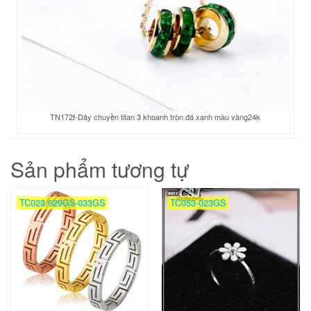
TN172f-Dây chuyền titan 3 khoanh tròn đá xanh màu vàng24k
Sản phẩm tương tự
TC023-029GS-033GS
TC053-023GS