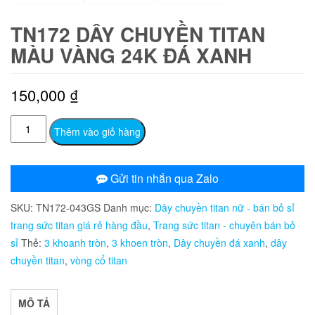
TN172 DÂY CHUYỀN TITAN
MÀU VÀNG 24K ĐÁ XANH
150,000
₫
TN172
Thêm vào giỏ hàng
Dây
chuyền
titan
Gửi tin nhắn qua Zalo
màu
SKU:
TN172-043GS
Danh mục:
Dây chuyền titan nữ - bán bỏ sỉ
vàng
trang sức titan giá rẻ hàng đầu
,
Trang sức titan - chuyên bán bỏ
24k
sỉ
Thẻ:
3 khoanh tròn
,
3 khoen tròn
,
Dây chuyền đá xanh
,
dây
đá
chuyền titan
,
vòng cổ titan
xanh
số
lượng
MÔ TẢ