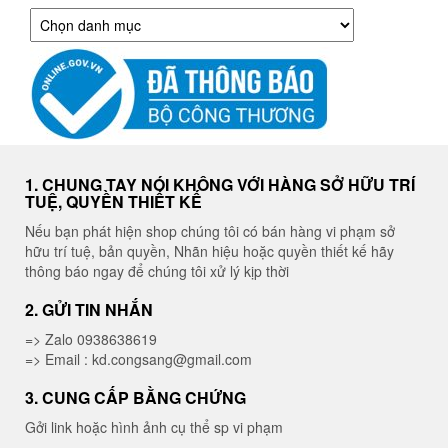
Danh
mục
1. CHUNG TAY NÓI KHÔNG VỚI HÀNG SỞ HỮU TRÍ
TUỆ, QUYỀN THIẾT KẾ
Nếu bạn phát hiện shop chúng tôi có bán hàng vi phạm sở
hữu trí tuệ, bản quyền, Nhãn hiệu hoặc quyền thiết kế hãy
thông báo ngay để chúng tôi xử lý kịp thời
2. GỬI TIN NHẮN
=> Zalo 0938638619
=> Email : kd.congsang@gmail.com
3. CUNG CẤP BẰNG CHỨNG
Gởi link hoặc hình ảnh cụ thể sp vi phạm