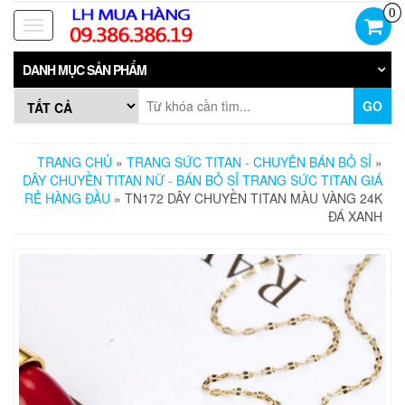
Skip
0
to
Toggle
the
navigation
content
DANH MỤC SẢN PHẨM
GO
TRANG CHỦ
»
TRANG SỨC TITAN - CHUYÊN BÁN BỎ SỈ
»
DÂY CHUYỀN TITAN NỮ - BÁN BỎ SỈ TRANG SỨC TITAN GIÁ
RẺ HÀNG ĐẦU
» TN172 DÂY CHUYỀN TITAN MÀU VÀNG 24K
ĐÁ XANH