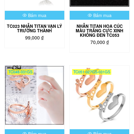
Bấm mua
Bấm mua
TC023 NHẪN TITAN VẠN LÝ
NHẪN TITAN HOA CÚC
TRƯỜNG THÀNH
MÀU TRẮNG CỰC XINH
KHÔNG ĐEN TC053
99,000
₫
70,000
₫
Sản
Sản
phẩm
phẩm
này
này
có
có
nhiều
TC048-031GS
TC051-027GS-031GS
nhiều
biến
biến
thể.
thể.
Các
Các
tùy
tùy
chọn
chọn
có
có
thể
thể
được
được
chọn
chọn
trên
Bấm mua
Bấm mua