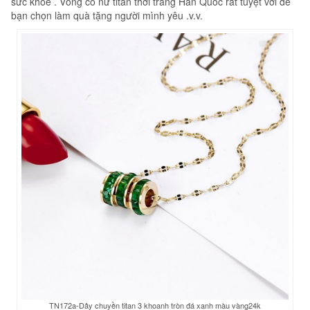
sức khỏe . Vòng cổ nữ titan thời trang Hàn Quốc rất tuyệt vời để
bạn chọn làm quà tặng người mình yêu .v.v.
TN172a-Dây chuyền titan 3 khoanh tròn đá xanh màu vàng24k