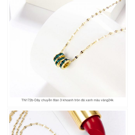
TN172b-Dây chuyền titan 3 khoanh tròn đá xanh màu vàng24k