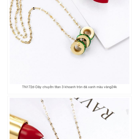
TN172d-Dây chuyền titan 3 khoanh tròn đá xanh màu vàng24k