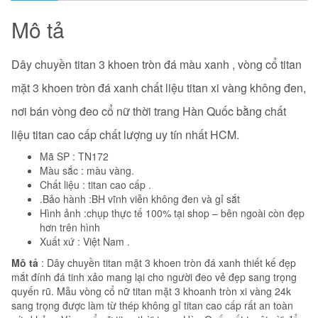
Mô tả
Dây chuyền titan 3 khoen tròn đá màu xanh , vòng cổ titan
mặt 3 khoen tròn đá xanh
chất liệu titan xi vàng không đen,
nơi bán vòng đeo cổ nữ thời trang Hàn Quốc bằng chất
liệu titan cao cấp chất lượng uy tín nhất HCM.
Mã SP : TN172
Màu sắc : màu vàng.
Chất liệu : titan cao cấp .
.Bảo hành :BH vĩnh viễn không đen và gỉ sắt
Hình ảnh :chụp thực tế 100% tại shop – bên ngoài còn đẹp
hơn trên hình
Xuất xứ : Việt Nam .
Mô tả
: Dây chuyền titan mặt 3 khoen tròn đá xanh thiết kế đẹp
mắt đính đá tinh xảo mang lại cho người đeo vẻ đẹp sang trọng
quyến rũ. Mẫu vòng cổ nữ titan mặt 3 khoanh tròn xi vàng 24k
sang trọng được làm từ thép không gỉ titan cao cấp rất an toàn