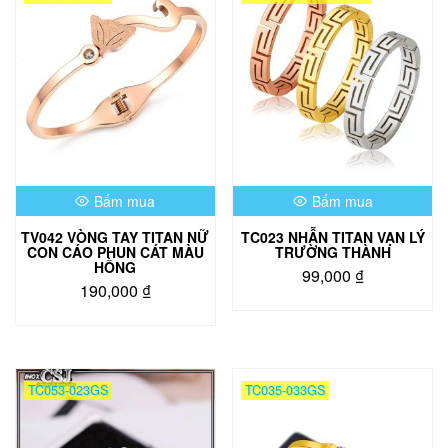
Bấm mua
Bấm mua
TV042 VÒNG TAY TITAN NỮ
TC023 NHẪN TITAN VẠN LÝ
CON CÁO PHUN CÁT MÀU
TRƯỜNG THÀNH
HỒNG
99,000
₫
190,000
₫
Sản
phẩm
này
có
nhiều
TC053-023GS
TC035-033GS
biến
thể.
Các