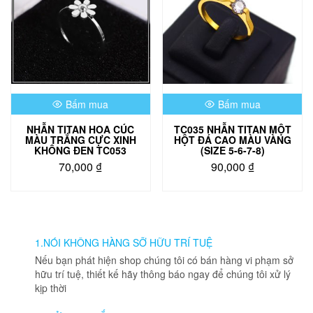
tùy
chọn
có
thể
được
chọn
trên
Bấm mua
Bấm mua
trang
sản
NHẪN TITAN HOA CÚC
TC035 NHẪN TITAN MỘT
phẩm
MÀU TRẮNG CỰC XINH
HỘT ĐÁ CAO MÀU VÀNG
KHÔNG ĐEN TC053
(SIZE 5-6-7-8)
70,000
₫
90,000
₫
Sản
Sản
phẩm
phẩm
này
này
có
có
nhiều
nhiều
1.NÓI KHÔNG HÀNG SỠ HỮU TRÍ TUỆ
biến
biến
Nếu bạn phát hiện shop chúng tôi có bán hàng vi phạm sở
thể.
thể.
hữu trí tuệ, thiết kế hãy thông báo ngay để chúng tôi xử lý
Các
Các
kịp thời
tùy
tùy
chọn
chọn