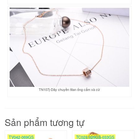
TN107j-Dây chuyền titan ống cẩm xà cừ
Sản phẩm tương tự
TV042-069GS
TC023-029GS-033GS