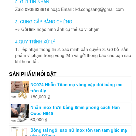
2. GỬI TIN NHẮN
có
có
Zalo 0938638619 hoặc Email : kd.congsang@gmail.com
thể
thể
được
được
3. CUNG CẤP BẰNG CHỨNG
chọn
chọn
=> Gởi link hoặc hình ảnh cụ thể sp vi phạm
trên
trên
trang
trang
4.QUY TRÌNH XỬ LÝ
sản
sản
phẩm
phẩm
1.Tiếp nhận thông tin 2. xác minh bản quyền 3. Gỡ bỏ sản
phẩm vi phạm trong vòng 24h và gởi thông báo cho bạn sau
khi hoàn tất.
SẢN PHẨM NỔI BẬT
NC074 Nhẫn Titan mạ vàng cặp đôi bảng mo
tròn 4ly
180,000
₫
Nhẫn inox trơn bảng 8mm phong cách Hàn
Quốc N645
60,000
₫
Bông tai ngôi sao nữ inox tòn ten tam giác mạ