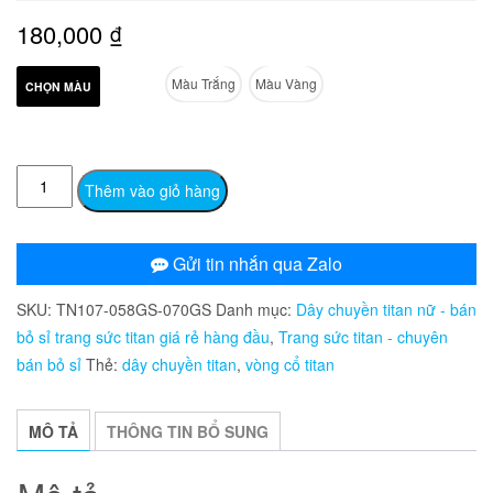
180,000
₫
Màu Trắng
Màu Vàng
CHỌN MÀU
TN107
Thêm vào giỏ hàng
Dây
chuyền
titan
Gửi tin nhắn qua Zalo
ống
SKU:
TN107-058GS-070GS
Danh mục:
Dây chuyền titan nữ - bán
cẩm
bỏ sỉ trang sức titan giá rẻ hàng đầu
,
Trang sức titan - chuyên
xà
bán bỏ sỉ
Thẻ:
dây chuyền titan
,
vòng cổ titan
cừ
số
lượng
MÔ TẢ
THÔNG TIN BỔ SUNG