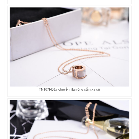
TN107f-Dây chuyền titan ống cẩm xà cừ