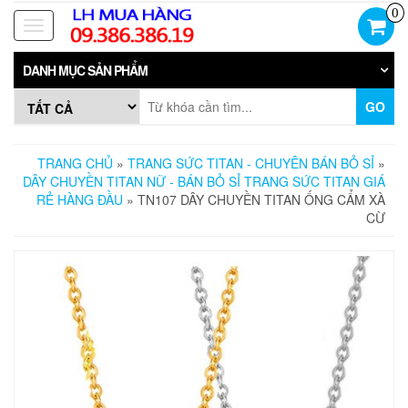
Skip
0
to
Toggle
the
navigation
content
DANH MỤC SẢN PHẨM
GO
TRANG CHỦ
»
TRANG SỨC TITAN - CHUYÊN BÁN BỎ SỈ
»
DÂY CHUYỀN TITAN NỮ - BÁN BỎ SỈ TRANG SỨC TITAN GIÁ
RẺ HÀNG ĐẦU
» TN107 DÂY CHUYỀN TITAN ỐNG CẨM XÀ
CỪ