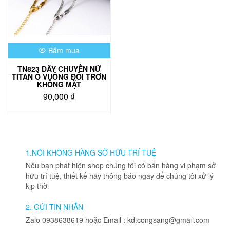
Bấm mua
TN823 DÂY CHUYỀN NỮ
TITAN Ô VUÔNG ĐÔI TRƠN
KHÔNG MẶT
90,000
₫
Sản
phẩm
này
có
nhiều
1.NÓI KHÔNG HÀNG SỠ HỮU TRÍ TUỆ
biến
Nếu bạn phát hiện shop chúng tôi có bán hàng vi phạm sở
thể.
hữu trí tuệ, thiết kế hãy thông báo ngay để chúng tôi xử lý
Các
kịp thời
tùy
chọn
2. GỬI TIN NHẮN
có
Zalo 0938638619 hoặc Email : kd.congsang@gmail.com
thể