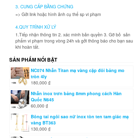
được
3. CUNG CẤP BẰNG CHỨNG
chọn
=> Gởi link hoặc hình ảnh cụ thể sp vi phạm
trên
trang
4.QUY TRÌNH XỬ LÝ
sản
phẩm
1.Tiếp nhận thông tin 2. xác minh bản quyền 3. Gỡ bỏ sản
phẩm vi phạm trong vòng 24h và gởi thông báo cho bạn sau
khi hoàn tất.
SẢN PHẨM NỔI BẬT
NC074 Nhẫn Titan mạ vàng cặp đôi bảng mo
tròn 4ly
180,000
₫
Nhẫn inox trơn bảng 8mm phong cách Hàn
Quốc N645
60,000
₫
Bông tai ngôi sao nữ inox tòn ten tam giác mạ
vàng BT363
130,000
₫