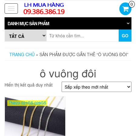
Skip
0
to
Toggle
the
navigation
content
DANH MỤC SẢN PHẨM
GO
TRANG CHỦ
» SẢN PHẨM ĐƯỢC GẮN THẺ “Ô VUÔNG ĐÔI”
ô vuông đôi
Hiển thị kết quả duy nhất
TN823-021GS-026GS