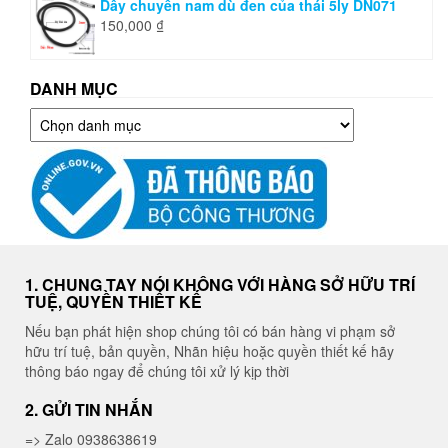
Dây chuyền nam dù đen của thái 5ly DN071
150,000
₫
DANH MỤC
Danh
mục
1. CHUNG TAY NÓI KHÔNG VỚI HÀNG SỞ HỮU TRÍ
TUỆ, QUYỀN THIẾT KẾ
Nếu bạn phát hiện shop chúng tôi có bán hàng vi phạm sở
hữu trí tuệ, bản quyền, Nhãn hiệu hoặc quyền thiết kế hãy
thông báo ngay để chúng tôi xử lý kịp thời
2. GỬI TIN NHẮN
=> Zalo 0938638619